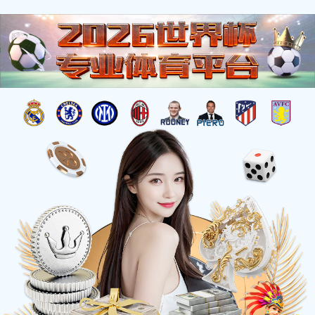
注册入口
隐私政策
一、引言
开云·官方端网页版登录入口平台为用户提供便捷、实时的体育赛
事内容，在保障服务体验的同时，我们高度重视个人隐私保护。
二、信息收集范围
我们可能收集以下信息：